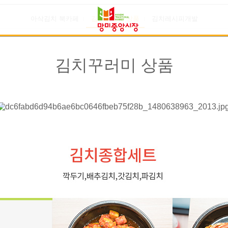
아삭김치 북카페
김치꾸러미 상품
김치레시피개발
김치꾸러미 상품