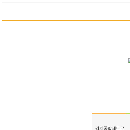
김
치
꾸
러
미
상
품