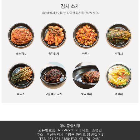
망미중앙시장
고유번호증 : 617-82-71575 | 대표 : 조승민
주소 : 부산광역시 수영구 과정로 61번길 7-2​
TEL. 051-761-2488
/ FAX. 051-761-2489