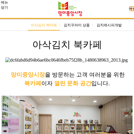
메뉴
닫기
메
아삭김치 북카페
김치꾸러미 상품
김치레시피개발
아삭김치 북카페
망미중앙시장
을 방문하는 고객 여러분을 위한
북카페
이자
열린 문화 공간
입니다.