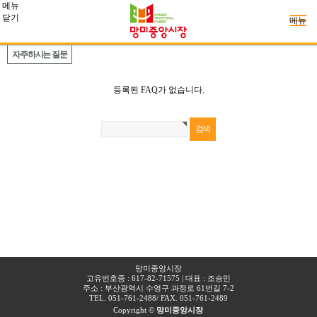
메뉴
닫기
메뉴
자주하시는 질문
등록된 FAQ가 없습니다.
망미중앙시장
고유번호증 : 617-82-71575 | 대표 : 조승민
주소 : 부산광역시 수영구 과정로 61번길 7-2​
TEL. 051-761-2488
/ FAX. 051-761-2489
Copyright ©
망미중앙시장