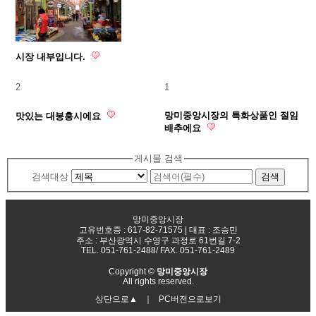
시장 내부입니다.
2
1
망미중앙시장의 특화상품인 절임
맛있는 대봉홍시에요
배추에요
게시물 검색
검색대상
망미중앙시장
고유번호증 : 617-82-71575 | 대표 : 조승민
주소 : 부산광역시 수영구 과정로 61번길 7-2​
TEL. 051-761-2488
/ FAX. 051-761-2489
Copyright ©
망미중앙시장
All rights reserved.
상단으로▲
｜
PC버전으로보기