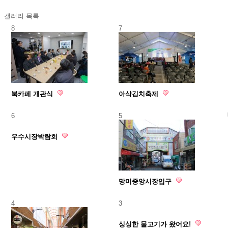
​
갤러리
목록
8
7
북카페 개관식
아삭김치축제
6
5
우수시장박람회
망미중앙시장입구
4
3
싱싱한 물고기가 왔어요!