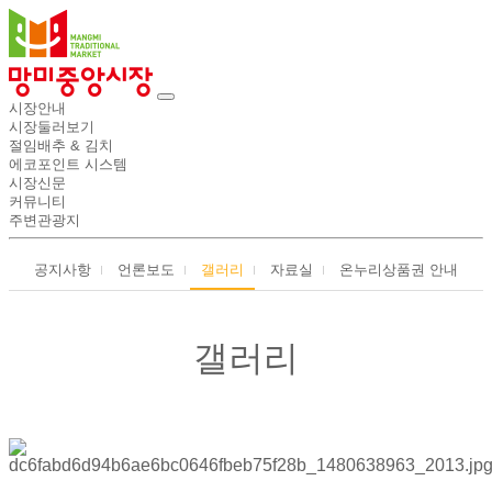
메
시장안내
뉴
시장둘러보기
절임배추 & 김치
에코포인트 시스템
시장신문
커뮤니티
주변관광지
공지사항
언론보도
갤러리
자료실
온누리상품권 안내
갤러리