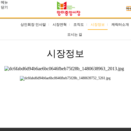
메뉴
닫기
메
상인회장 인사말
시장연혁
조직도
시장정보
캐릭터소개
오시는 길
시장정보