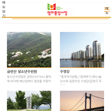
메
뉴
메
닫
뉴
주변관광지 안내
기
금련산 청소년수련원
수영강
청소년수련원은 금련산(415m) 중턱
「동국여지승람」,「동래부지」에서 絲
에 위치해 배산임해의 경관을 자랑하
川으로 일컫어진 수영강(금정구 두
며…
구동 …