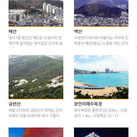
배산
백산
망미1동 뒷산인 배산은 수영구와 연
수영천이 바다와 어울리는 자리에 민
제구에 걸쳐있는 유서깊은 산으로 술
락동의 배산(背山) 노릇을 하는 산이
잔을…
…
금련산
광안리해수욕장
해발 415M의 금련산의 유래는 산의
해수욕장은 총면적 82,000㎡, 사장
모양이 연꽃 모양이라 해서 그렇다
길이 1.4㎞, 사장폭은 25~11…
는…