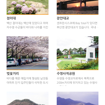
점이대
광안대교
백산 점이대는 백산에 있었다고 하며
샌프란시스코에 Bay tour가 있다면
자수영 수군들이 바다와 나라를 지킨
부산엔 광안대교가 있습니다. 국내…
…
벚꽃거리
수영사적공원
바다를 메운 매립지에 형성된 남천동
수영동 수영교차로에서 북쪽으로
아파트 단지 입주민들이 삭막한 도시
200m거리에 위치하고 있는 수영사
…
적공원은…