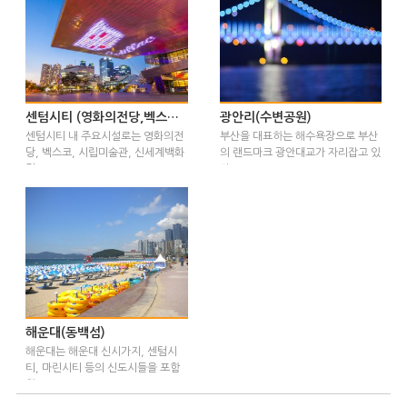
센텀시티 (영화의전당,벡스코 등)
광안리(수변공원)
센텀시티 내 주요시설로는 영화의전
부산을 대표하는 해수욕장으로 부산
당, 벡스코, 시립미술관, 신세계백화
의 랜드마크 광안대교가 자리잡고 있
점 …
다. …
해운대(동백섬)
해운대는 해운대 신시가지, 센텀시
티, 마린시티 등의 신도시들을 포함
하고 …