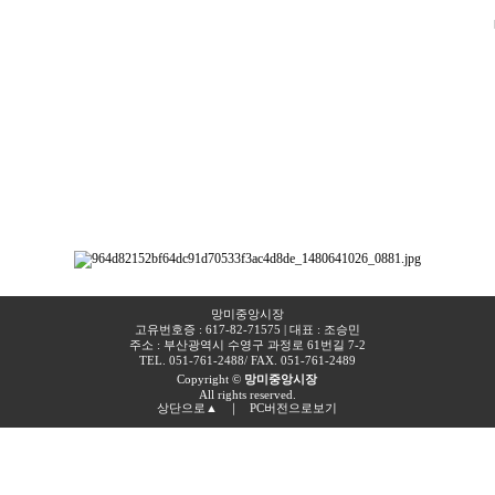
망미중앙시장
고유번호증 : 617-82-71575 | 대표 : 조승민
주소 : 부산광역시 수영구 과정로 61번길 7-2​
TEL. 051-761-2488
/ FAX. 051-761-2489
Copyright ©
망미중앙시장
All rights reserved.
상단으로▲
｜
PC버전으로보기