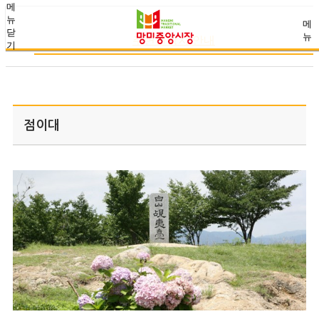
메
뉴
메
닫
뉴
주변관광지 안내
기
점이대