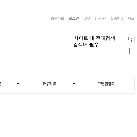
회원가입
로그인
FAQ
1:1문의
접속자 3
새글
사이트 내 전체검색
검색어
필수
문
커뮤니티
주변관광지
 사람들
공지사항
주변관광지 안내
언론보도
갤러리
자료실