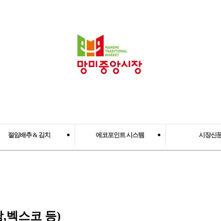
절임배추 & 김치
에코포인트 시스템
시장신
아삭김치 북카페
에코포인트시스템
망미중앙시장
김치꾸러미 상품
김치레시피개발
,벡스코 등)