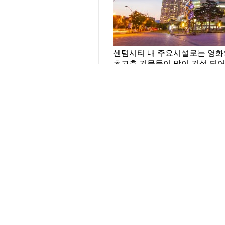
센텀시티 내 주요시설로는 영화의
초고층 건물들이 많이 건설 되어
수영강변을 따라 APEC나루공원
▶ 망미중앙시장에서 가는 법
- 일반버스 5-1(망미역) → 
- 일반버스 141(망미역) → 
- 일반버스 63(망미역) → 신
- 부산 3호선 망미역 → 부산 
이전글
다음글
목록
답변