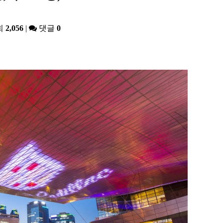
회
2,056
|
댓글
0