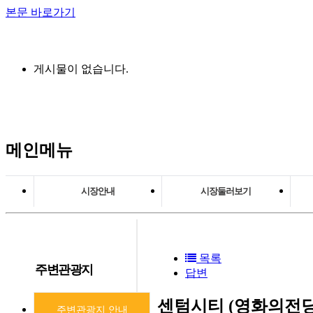
본문 바로가기
게시물이 없습니다.
메인메뉴
시장안내
시장둘러보기
상인회장 인사말
상가안내
시장연혁
시설물 안내
목록
주변관광지
조직도
주차장 안내
답변
시장정보
센텀시티 (영화의전당
주변관광지 안내