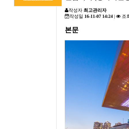
캐릭터소개
작성자
최고관리자
오시는 길
작성일
16-11-07 14:24
|
조
본문